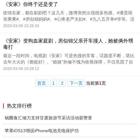
《安家》你终于还是变了
疫情在家，都在刷剧吧？这几天，微博突然出现很多热搜。#潘贵雨
张乘乘#、#房似锦妈妈#、#心疼老严夫妇#、#九八五开单#等等。没
错，安家来得相当高调，相信很多人都在看。阵容强大——主演：孙
2020-03-06 10:28:33
俪、罗晋、王
《安家》变狗血家庭剧，房似锦父亲开车撞人，她被俩外甥
毒打
最近一段时间，电视剧《安家》可是热搜的常客，话题度不断，堪比
去年大火的《都挺好》。“娘娘”孙俪不愧为收视保障，不仅巩固了自
己在圈内的地位，而且还成功带火一众配角，当真是厉害。《安家》
2020-03-06 10:28:12
这部职场剧确实看着
首页
1
2
下一页
当前第
1
页
热文排行榜
锅圈食汇倾力支持甘肃旅游节采访活动获赞誉
苹果iOS13增设iPhone电池充电保护功