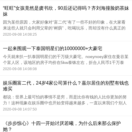
“旺旺”女孩竟然是虞书欣，90后还记得吗？齐刘海撞脸奶茶妹
妹
因为某些原因，大家好像对“富二代”有了一些不好的印象，在大家看
来这些人就只会利用父辈的“树荫”，吃喝玩乐，而却没有什么真正的
实力，有的人甚至人品还存在一些问题。但是这种看法其实是有些偏
2020-09-08 14:08:25
激的，在这些人当
一起来围观一下泰国明星们的10000000+大豪宅
今天就来扒一扒泰国明星们的千万级大豪宅。noeynoey家住在曼谷某
个富人区，该地区的房子均价在5kw泰铢左右，折合人民币1千万泰
铢。除了住宅本身，还包括一块巨型草坪空地、外加游泳池等。
2020-09-08 14:08:08
娱乐圈富二代，24岁4家公司算什么？嘉尔居住的别墅有钱也
难买
都说：世界上最可怕的事情不是穷，而是比你有钱的人比你更加的努
力！这种现象在娱乐圈中也开始变得越来越多，一直以来我们个别人
误导，觉得娱乐圈中的“流量小生”都是一些拍戏的时候说着
2020-09-08 14:07:50
12345678，开演唱会
《步步惊心》十四一开始讨厌若曦，为什么后来那么保护
她？