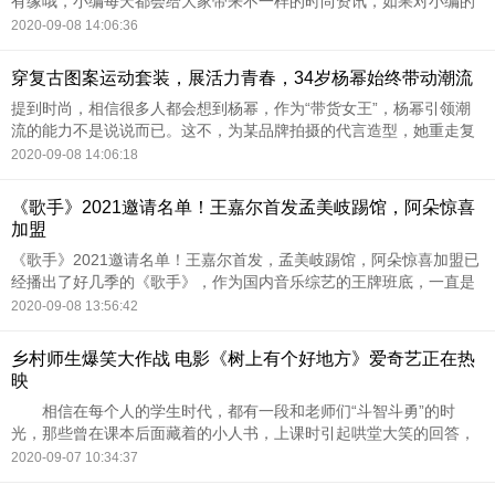
有缘哦，小编每天都会给大家带来不一样的时尚资讯，如果对小编的
文章或者其他的什么，有什么一些意见的话欢迎在下方积极评论哦，
2020-09-08 14:06:36
小编每条都会认真看的
穿复古图案运动套装，展活力青春，34岁杨幂始终带动潮流
提到时尚，相信很多人都会想到杨幂，作为“带货女王”，杨幂引领潮
流的能力不是说说而已。这不，为某品牌拍摄的代言造型，她重走复
古风，一袭复古图案造型尽显青春活力，即使已经34岁，但无论是身
2020-09-08 14:06:18
材还是状态都是满
《歌手》2021邀请名单！王嘉尔首发孟美岐踢馆，阿朵惊喜
加盟
《歌手》2021邀请名单！王嘉尔首发，孟美岐踢馆，阿朵惊喜加盟已
经播出了好几季的《歌手》，作为国内音乐综艺的王牌班底，一直是
许多歌手向往的舞台。继去年《歌手当打之年》华晨宇拿到歌王，周
2020-09-08 13:56:42
深在歌坛咖位大涨
乡村师生爆笑大作战 电影《树上有个好地方》爱奇艺正在热
映
相信在每个人的学生时代，都有一段和老师们“斗智斗勇”的时
光，那些曾在课本后面藏着的小人书，上课时引起哄堂大笑的回答，
被罚站时偷偷望向的窗外，共同组成了我们最美好的童年回忆。日
2020-09-07 10:34:37
前，由张忠华编剧兼导演