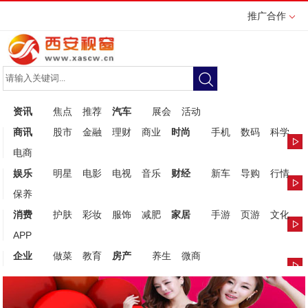
推广合作
资讯
焦点
推荐
汽车
展会
活动
商讯
股市
金融
理财
商业
时尚
手机
数码
科学
电商
娱乐
明星
电影
电视
音乐
财经
新车
导购
行情
保养
消费
护肤
彩妆
服饰
减肥
家居
手游
页游
文化
APP
企业
做菜
教育
房产
养生
微商