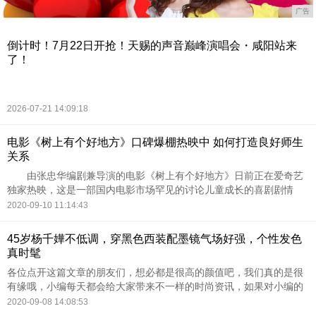
广告
倒计时！7月22日开抢！天赐的声音巅峰演唱会・咸阳站来
了！
2026-07-21 14:09:18
电影《树上有个好地方》口碑爆棚热映中 如何打造良好师生
关系
由张忠华编剧兼导演的电影《树上有个好地方》日前正在爱奇艺
独家热映，这是一部国内电影市场罕见的讨论儿童成长的喜剧剧情
片，截止至目前抖音话题阅读量已突破6亿，豆瓣开分后更是以8.0的
2020-09-10 11:14:43
评分成为近年来豆瓣
45岁杨千嬅不低调，穿黑色西装配墨镜气场好强，个性发色
真时髦
各位点开这篇文章的朋友们，想必都是很高的颜值吧，我们真的是很
有缘哦，小编每天都会给大家带来不一样的时尚资讯，如果对小编的
文章或者其他的什么，有什么一些意见的话欢迎在下方积极评论哦，
2020-09-08 14:08:53
小编每条都会认真看的