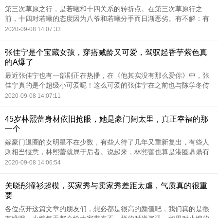
第三次草原之行，是若曦和十四关系的转折点。在第三次草原行之
前，十四对若曦的态度因为八爷和若曦分手而日渐恶劣。有不解：有
威胁：有嘲讽：
2020-09-08 14:07:33
张佳宁是个宝藏女孩，穿搭减龄又可爱，驾驭起香芋紫色真
的A爆了
最近张佳宁也有一部剧正在热播，在《他其实没有那么爱你》中，张
佳宁真的是个超级小可爱呢！这么可爱的张佳宁在之前也与陈学冬传
出了绯闻，并且被媒体附上了亲密牵手照，没想到却是一个大乌龙。
2020-09-08 14:07:11
其实张佳宁一直都十分
45岁林熙蕾身材依旧抢眼，她是豪门阔太里，真正幸福的那
一个
嫁豪门退圈的女明星不在少数，有些人待了几年又重新复出，有些人
则相当惬意，林熙蕾就属于后者。说起来，林熙蕾也算是港圈鼎鼎有
名的美女，“晶女郎”身份出道，之后又被大导演杜琪峰青睐，两人前
2020-09-08 14:06:54
后合作了六次。很明
关晓彤撞衫超模，买家秀与卖家秀差距太虐，气质真的很重
要
各位点开这篇文章的朋友们，想必都是很高的颜值吧，我们真的是很