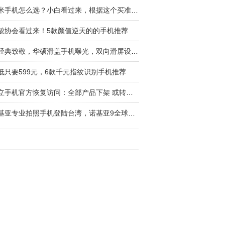
小米手机怎么选？小白看过来，根据这个买准没错
貌协会看过来！5款颜值逆天的的手机推荐
向经典致敬，华硕滑盖手机曝光，双向滑屏设计，
低只要599元，6款千元指纹识别手机推荐
金立手机官方恢复访问：全部产品下架 或转让手
诺基亚专业拍照手机登陆台湾，诺基亚9全球首款