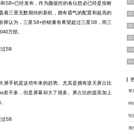
51:
8和S8+已经发布，作为颜值控的各位想必已经是按耐
载着三星无数期待的新机，拥有霸气的配置和超高的
| 
39:
期，
师认为，三星S8+的销量有希望超过三星S8，而三
高端
28:
机行
040万部。
这个
18:
动大
由于
14:
质低
摩托
58:
机，
【科
愧的
大屏手机是这些年来的趋势。尤其是拥有逆天屏占比
苹
7 Plus差不多，但是屏幕却大了很多。屏占比的提高加上
的。
怕