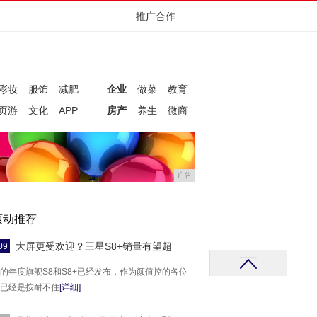
推广合作
彩妆
服饰
减肥
企业
做菜
教育
页游
文化
APP
房产
养生
微商
广告
滚动推荐
大屏更受欢迎？三星S8+销量有望超
09
的年度旗舰S8和S8+已经发布，作为颜值控的各位
已经是按耐不住
[详细]