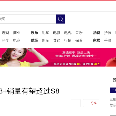
理财
商业
娱乐
明星
电影
电视
音乐
消费
护肤
科学
电商
财经
新车
导购
行情
保养
家居
手游
8+销量有望超过S8
06:
三星
分享
想必