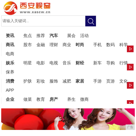
资讯
焦点
推荐
汽车
展会
活动
商讯
股市
金融
理财
商业
时尚
手机
数码
科学
电商
娱乐
明星
电影
电视
音乐
财经
新车
导购
行情
保养
消费
护肤
彩妆
服饰
减肥
家居
手游
页游
文化
APP
企业
做菜
教育
房产
养生
微商
广告