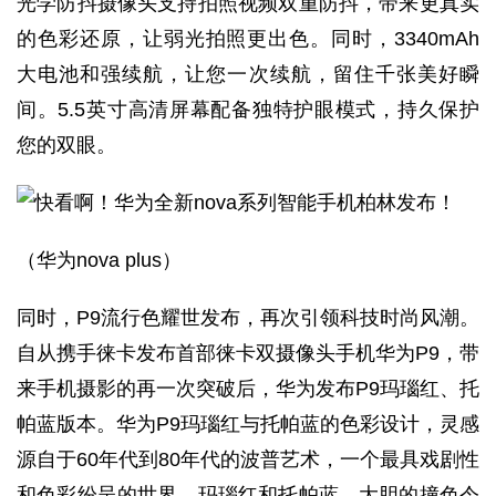
光学防抖摄像头支持拍照视频双重防抖，带来更真实
的色彩还原，让弱光拍照更出色。同时，3340mAh
大电池和强续航，让您一次续航，留住千张美好瞬
间。5.5英寸高清屏幕配备独特护眼模式，持久保护
您的双眼。
（华为nova plus）
同时，P9流行色耀世发布，再次引领科技时尚风潮。
自从携手徕卡发布首部徕卡双摄像头手机华为P9，带
来手机摄影的再一次突破后，华为发布P9玛瑙红、托
帕蓝版本。华为P9玛瑙红与托帕蓝的色彩设计，灵感
源自于60年代到80年代的波普艺术，一个最具戏剧性
和色彩纷呈的世界。玛瑙红和托帕蓝，大胆的撞色令