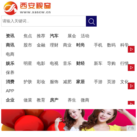
资讯
焦点
推荐
汽车
展会
活动
商讯
股市
金融
理财
商业
时尚
手机
数码
科学
电商
娱乐
明星
电影
电视
音乐
财经
新车
导购
行情
保养
消费
护肤
彩妆
服饰
减肥
家居
手游
页游
文化
APP
企业
做菜
教育
房产
养生
微商
广告