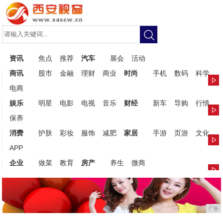
资讯
焦点
推荐
汽车
展会
活动
商讯
股市
金融
理财
商业
时尚
手机
数码
科学
电商
娱乐
明星
电影
电视
音乐
财经
新车
导购
行情
保养
消费
护肤
彩妆
服饰
减肥
家居
手游
页游
文化
APP
企业
做菜
教育
房产
养生
微商
广告