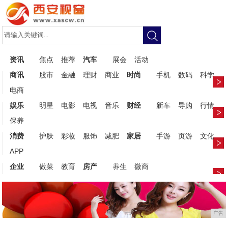
资讯
焦点
推荐
汽车
展会
活动
商讯
股市
金融
理财
商业
时尚
手机
数码
科学
电商
娱乐
明星
电影
电视
音乐
财经
新车
导购
行情
保养
消费
护肤
彩妆
服饰
减肥
家居
手游
页游
文化
APP
企业
做菜
教育
房产
养生
微商
广告