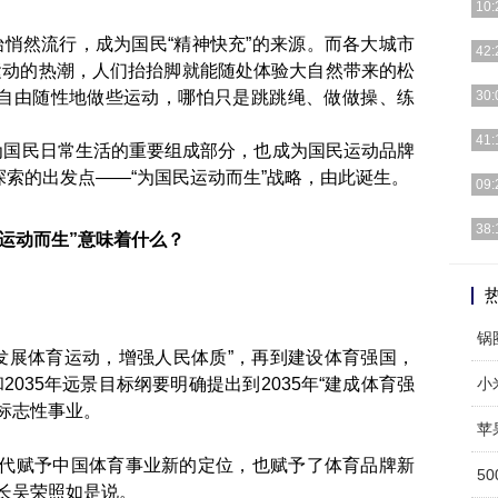
10:
悄然流行，成为国民“精神快充”的来源。而各大城市
缓震
42:
运动的热潮，人们抬抬脚就能随处体验大自然带来的松
赏西
自由随性地做些运动，哪怕只是跳跳绳、做做操、练
30:
会”
[详细
41:
国民日常生活的重要组成部分，也成为国民运动品牌
索的出发点——“为国民运动而生”战略，由此诞生。
[详细
09:
[详细
38:
民运动而生”意味着什么？
[详细
锅
发展体育运动，增强人民体质”，再到建设体育强国，
2035年远景目标纲要明确提出到2035年“建成体育强
标志性事业。
苹
时代赋予中国体育事业新的定位，也赋予了体育品牌新
5
长吴荣照如是说。