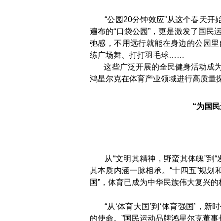
“公园20分钟效应”从这个春天开始
遍布的“口袋公园”，更是激发了国民
弛感，不用远行就能在身边的公园里
练广场舞、打打羽毛球……
这些广泛开展的全民健身活动成为
鸿星尔克在体育产业领域进行高质量探
“为国
从“文明其精神，野蛮其体魄”到“
其本质内涵一脉相承。“十四五”规划和
国”，体育已成为中华民族伟大复兴的
“从‘体育大国’到‘体育强国’，新
的使命。”国民运动品牌鸿星尔克董事