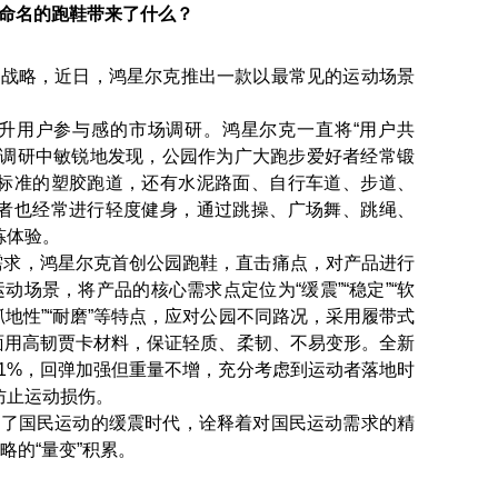
”命名的跑鞋带来了什么？
战略，近日，鸿星尔克推出一款以最常见的运动场景
升用户参与感的市场调研。鸿星尔克一直将“用户共
次调研中敏锐地发现，公园作为广大跑步爱好者经常锻
标准的塑胶跑道，还有水泥路面、自行车道、步道、
者也经常进行轻度健身，通过跳操、广场舞、跳绳、
炼体验。
求，鸿星尔克首创公园跑鞋，直击痛点，对产品进行
动场景，将产品的核心需求点定位为“缓震”“稳定”“软
“抓地性”“耐磨”等特点，应对公园不同路况，采用履带式
鞋面用高韧贾卡材料，保证轻质、柔韧、不易变形。全新
.1%，回弹加强但重量不增，充分考虑到运动者落地时
防止运动损伤。
了国民运动的缓震时代，诠释着对国民运动需求的精
略的“量变”积累。