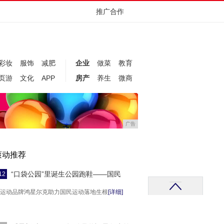
推广合作
彩妆
服饰
减肥
企业
做菜
教育
页游
文化
APP
房产
养生
微商
广告
滚动推荐
“口袋公园”里诞生公园跑鞋——国民
12
运动品牌鸿星尔克助力国民运动落地生根
[详细]