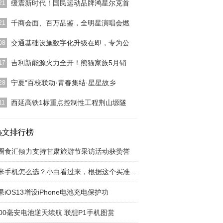
缓震新时代！国民运动品牌鸿星尔克首
21
新时代！国民运动品牌鸿星尔克首创公园跑鞋
[详细]
千商会面、百万品鉴，全明星演唱会燃
21
安风华,品郎酒价值盛会。7月10日,“中国郎千商联谊
交通基础设施数字化升级在即，专为公
08
在西安圆满
[详细]
]
吉利新能源火力全开！熊猫家族5月销
17
]
宁夏“百校联动·青春集结·星星故乡
28
]
西延高铁1标重点控制性工程荆山塬隧
11
]
热文排行榜
圈食汇倾力支持甘肃旅游节采访活动获赞誉
小米手机怎么选？小白看过来，根据这个买准没错
果iOS13增设iPhone电池充电保护功
000毫安电池逆天续航 联想P1手机图赏