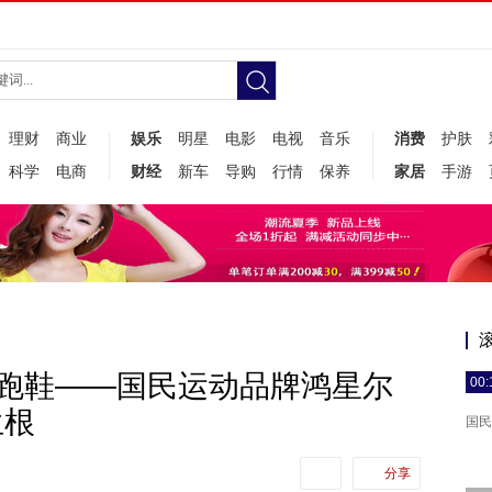
理财
商业
娱乐
明星
电影
电视
音乐
消费
护肤
科学
电商
财经
新车
导购
行情
保养
家居
手游
园跑鞋——国民运动品牌鸿星尔
00:
生根
国民
分享