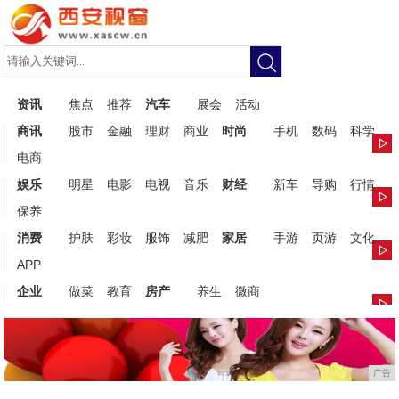
资讯
焦点
推荐
汽车
展会
活动
商讯
股市
金融
理财
商业
时尚
手机
数码
科学
电商
娱乐
明星
电影
电视
音乐
财经
新车
导购
行情
保养
消费
护肤
彩妆
服饰
减肥
家居
手游
页游
文化
APP
企业
做菜
教育
房产
养生
微商
广告