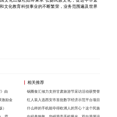
国文化出版社始终秉承“弘扬民族文化，促进中华繁
展和文化教育科技事业的不断繁荣，业务范围遍及世界
相关推荐
望》由
锅圈食汇倾力支持甘肃旅游节采访活动获赞誉
获激励金
红人装入选西安市首批数字经济示范平台项目
版）
什么样的手机能夺得欧洲人的芳心？这个民族
净、霞
向经典致敬，华硕滑盖手机曝光，双向滑屏设