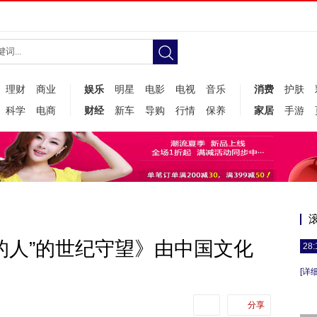
理财
商业
娱乐
明星
电影
电视
音乐
消费
护肤
科学
电商
财经
新车
导购
行情
保养
家居
手游
的人”的世纪守望》由中国文化
28:
[详细
分享