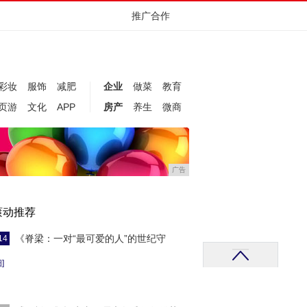
推广合作
彩妆
服饰
减肥
企业
做菜
教育
页游
文化
APP
房产
养生
微商
广告
滚动推荐
《脊梁：一对“最可爱的人”的世纪守
14
]