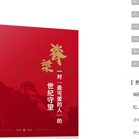
00:
啄木
25:
[详细
19:
[详细
24:
[详细
06:
25
26:
南洋
锅