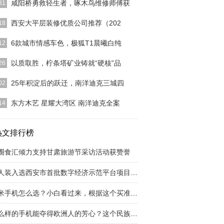
咸阳桥勇救轻生者，啄木鸟维修师傅获
31
鸟师傅咸阳桥救人 平台激励制度让好事看见
[详细]
西安大平层装修优质公司推荐（202
18
]
6款城市情感车色，极狐T1晨曦白纯
12
]
以质取胜，柠条塔矿业铸就“硬核”品
26
]
25年积淀后的跃迁，南洋迪克三城四
02
年积淀后的跃迁，南洋迪克三城四展全景解码
[详细]
东方木艺 星耀大湾区 南洋迪克全案
14
迪克全案高定，聚势深圳湾
[详细]
热文排行榜
圈食汇倾力支持甘肃旅游节采访活动获赞誉
红人装入选西安市首批数字经济示范平台项目，助
小米手机怎么选？小白看过来，根据这个买准没错
什么样的手机能夺得欧洲人的芳心？这个民族品牌