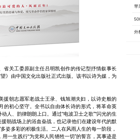
苹
5
外
、省关工委原副主任吕明凯创作的传记型抒情叙事长
守望》由中国文化出版社正式出版。该书以诗为媒，为
美援朝志愿军老战士王录、钱旭潮夫妇，以诗史般的
月的初心坚守。全书以自由体长诗的形式，将革命英
动人、韵律朗朗上口。通过“电波卫士之歌”“闪光的生
抗美援朝战场上的浴血奋战，也记录他们在建设年代的默
”多姿多彩的积极生活。二人在风雨人生的每一阶段，
用一生践行“为党和人民牺牲一切”的誓言，其事迹是