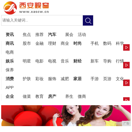
资讯
焦点
推荐
汽车
展会
活动
商讯
股市
金融
理财
商业
时尚
手机
数码
科学
电商
娱乐
明星
电影
电视
音乐
财经
新车
导购
行情
保养
消费
护肤
彩妆
服饰
减肥
家居
手游
页游
文化
APP
企业
做菜
教育
房产
养生
微商
广告