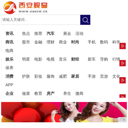
资讯
焦点
推荐
汽车
展会
活动
商讯
股市
金融
理财
商业
时尚
手机
数码
科学
电商
娱乐
明星
电影
电视
音乐
财经
新车
导购
行情
保养
消费
护肤
彩妆
服饰
减肥
家居
手游
页游
文化
APP
企业
做菜
教育
房产
养生
微商
广告