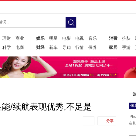
理财
商业
娱乐
明星
电影
电视
音乐
消费
护肤
科学
电商
财经
新车
导购
行情
保养
家居
手游
测:性能/续航表现优秀,不足是
46:
iP
分享
在其