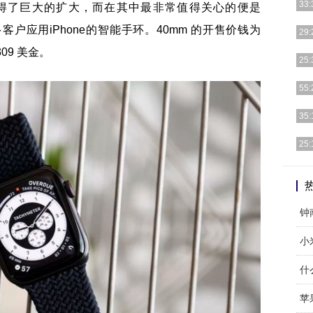
33:
已获得了巨大的扩大，而在其中最非常值得关心的便是
住更多客户应用iPhone的智能手环。40mm 的开售价钱为
序言
29:
车复
09 美金。
上一
25:
写一
MT
55:
用，
尽管
35:
现阶
今日，
25:
细]
Go
面这
苹