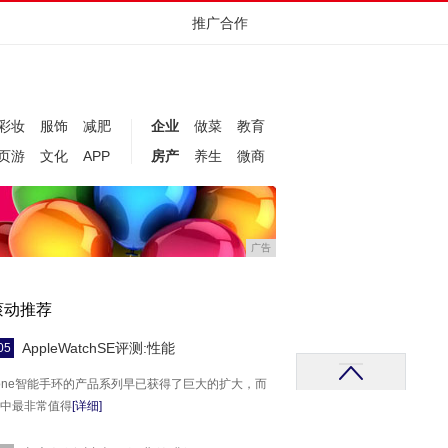
推广合作
彩妆
服饰
减肥
企业
做菜
教育
页游
文化
APP
房产
养生
微商
广告
滚动推荐
AppleWatchSE评测:性能
05
hone智能手环的产品系列早已获得了巨大的扩大，而
中最非常值得
[详细]