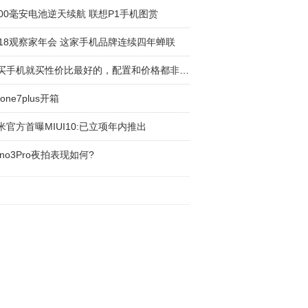
000毫安电池逆天续航 联想P1手机图赏
018观察家年会 这家手机品牌连续四年蝉联
要买手机就买性价比最好的，配置和价格都非常厚
hone7plus开箱
米官方首曝MIUI10:已立项年内推出
eno3Pro夜拍表现如何?