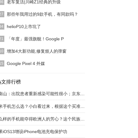
老车复活|川崎Z1经典的升级
36
从今年3月2日起，我打开一个新的论文选题——“旧
那些年我用过的9款手机，有同款吗？
27
生”，接下去的
[详细]
篇文章回顾了陪伴自己长大的车，这篇文章我决定再
helioP10上市坑了
34
篇关于手机的内容
[详细]
K的MT6755（也名helio P10），现有想到和金立选
「年度」最强旗舰！Google P
21
这
[详细]
 Android 是全球最受欢迎的移动操作系统，但针对
增加4大新功能,修复烦人的弹窗
10
段的 A
[详细]
iPhone消息推送了 iOS 14.2 GM 升级，与 bet
[详
Google Pixel 4 外媒
15
ogle 不是一家硬件主导产品的公司，软件才是。用上
句话来形容
热文排行榜
[详细]
钟南山：出院患者重新感染可能性很小；京东下线
小米手机怎么选？小白看过来，根据这个买准没错
什么样的手机能夺得欧洲人的芳心？这个民族品牌
果iOS13增设iPhone电池充电保护功