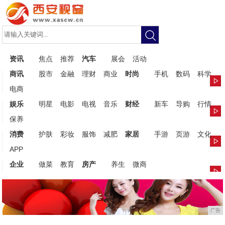
资讯
焦点
推荐
汽车
展会
活动
商讯
股市
金融
理财
商业
时尚
手机
数码
科学
电商
娱乐
明星
电影
电视
音乐
财经
新车
导购
行情
保养
消费
护肤
彩妆
服饰
减肥
家居
手游
页游
文化
APP
企业
做菜
教育
房产
养生
微商
广告