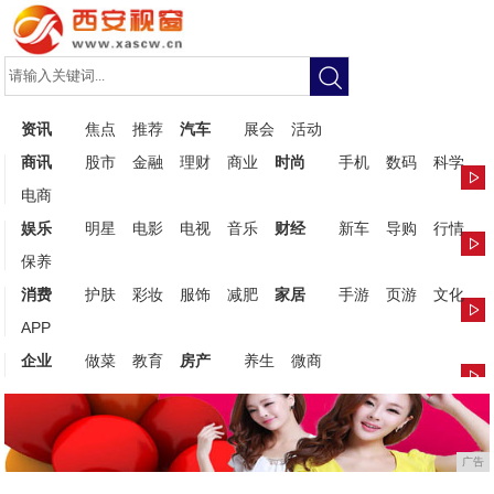
资讯
焦点
推荐
汽车
展会
活动
商讯
股市
金融
理财
商业
时尚
手机
数码
科学
电商
娱乐
明星
电影
电视
音乐
财经
新车
导购
行情
保养
消费
护肤
彩妆
服饰
减肥
家居
手游
页游
文化
APP
企业
做菜
教育
房产
养生
微商
广告