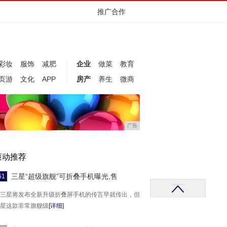
推广合作
彩妆
服饰
减肥
企业
做菜
教育
页游
文化
APP
房产
养生
微商
广告
滚动推荐
三星“超级旗舰”可折叠手机曝光,售
51
三星将发布全新升级折叠屏手机的传言早就传出，但
星这款非常旗舰级
[详细]