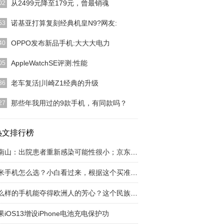
从2499元降至179元，曾最销魂
02
问题都是来源于“兴趣部落”数码爱好者发的帖子，我
诺基亚打算复刻经典机皇N9?网友:
53
有黑什么手机，
[详细]
kia在最近几年一直全是不张扬向前，不能说是绝地逢
OPPO发布新品手机:大大大电力
40
算作平稳的在
[详细]
STER高新科技|OPPO2020年双十一分为了两波，一
AppleWatchSE评测:性能
05
10月
[详细]
hone智能手环的产品系列早已获得了巨大的扩大，而
老车复活|川崎Z1经典的升级
36
中最非常值得
[详细]
从今年3月2日起，我打开一个新的论文选题——“旧
那些年我用过的9款手机，有同款吗？
27
生”，接下去的
[详细]
篇文章回顾了陪伴自己长大的车，这篇文章我决定再
篇关于手机的内容
热文排行榜
[详细]
钟南山：出院患者重新感染可能性很小；京东下线
小米手机怎么选？小白看过来，根据这个买准没错
什么样的手机能夺得欧洲人的芳心？这个民族品牌
果iOS13增设iPhone电池充电保护功