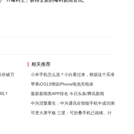
「IT曝料王」获得全新的曝料新闻资讯。
相关推荐
售价破万
小米手机怎么选？小白看过来，根据这个买准
苹果iOS13增设iPhone电池充电保
款吗？
最新新闻类APP排名 今日头条/腾讯新闻
中兴涅槃重生：中兴通讯在智能手机中成功测
可变大屏平板 三星：可折叠手机已就绪、计