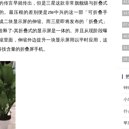
42:
的传言早就传出，但是三星这款非常旗舰级与折叠式
差别的。最压根的差别便是zte中兴的这一部「可折叠手
注：
33:
并没
成二块显示屏的伸缩。而三星即将发布的「折叠式」
No
07:
生也
诠释了-其折叠式的显示屏是一体的。并且从现阶段曝
TA
46:
缩里面，伸缩外边提升一块显示屏用以平时应用，这
波是
iP
33:
科技含量的折叠屏手机。
在其
序言
29:
车复
上一
写一
苹