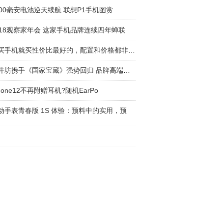
000毫安电池逆天续航 联想P1手机图赏
018观察家年会 这家手机品牌连续四年蝉联
要买手机就买性价比最好的，配置和价格都非常厚
水井坊携手《国家宝藏》强势回归 品牌高端战略
Phone12不再附赠耳机?随机EarPo
动手表青春版 1S 体验：预料中的实用，预