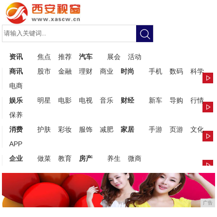
资讯
焦点
推荐
汽车
展会
活动
商讯
股市
金融
理财
商业
时尚
手机
数码
科学
电商
娱乐
明星
电影
电视
音乐
财经
新车
导购
行情
保养
消费
护肤
彩妆
服饰
减肥
家居
手游
页游
文化
APP
企业
做菜
教育
房产
养生
微商
广告