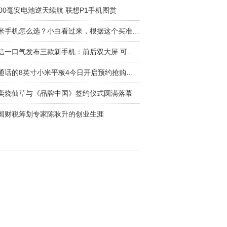
000毫安电池逆天续航 联想P1手机图赏
小米手机怎么选？小白看过来，根据这个买准没错
海信一口气发布三款新手机：前后双大屏 可阅读
可通话的8英寸小米平板4今日开启预约抢购，售
奕烧仙草与《品牌中国》签约仪式圆满落幕
国财税筹划专家陈耿升的创业生涯