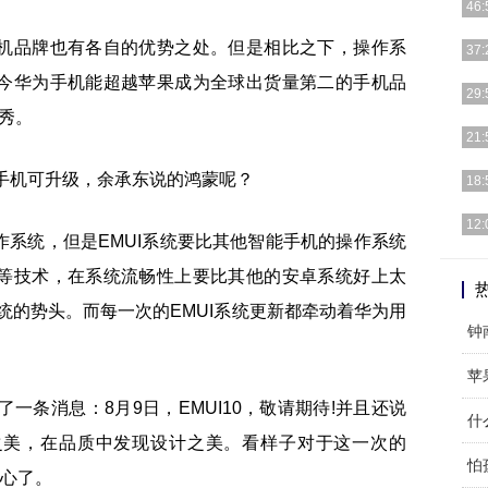
46:
机品牌也有各自的优势之处。但是相比之下，操作系
3月
37:
到 
今华为手机能超越苹果成为全球出货量第二的手机品
首都
29:
可通
优秀。
每年
21:
多，
1.
18:
把光
从一
12:
系统，但是EMUI系统要比其他智能手机的操作系统
米手
据外
等技术，在系统流畅性上要比其他的安卓系统好上太
手机
系统的势头。而每一次的EMUI系统更新都牵动着华为用
苹
一条消息：8月9日，EMUI10，敬请期待!并且还说
之美，在品质中发现设计之美。看样子对于这一次的
怕
信心了。