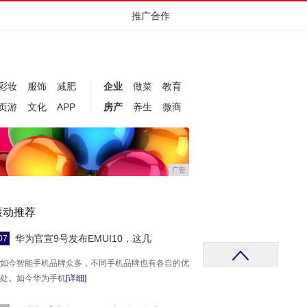
推广合作
彩妆
服饰
减肥
企业
做菜
教育
页游
文化
APP
房产
养生
微商
广告
滚动推荐
华为官宣9号发布EMUI10，这几
07
如今智能手机品牌众多，不同手机品牌也有各自的优
处。如今华为手机
[详细]