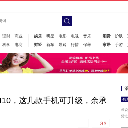
理财
商业
娱乐
明星
电影
电视
音乐
消费
护肤
科学
电商
财经
新车
导购
行情
保养
家居
手游
I10，这几款手机可升级，余承
48:
虽说
势之
分享