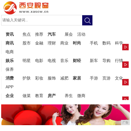
资讯
焦点
推荐
汽车
展会
活动
商讯
股市
金融
理财
商业
时尚
手机
数码
科学
电商
娱乐
明星
电影
电视
音乐
财经
新车
导购
行情
保养
消费
护肤
彩妆
服饰
减肥
家居
手游
页游
文化
APP
企业
做菜
教育
房产
养生
微商
广告